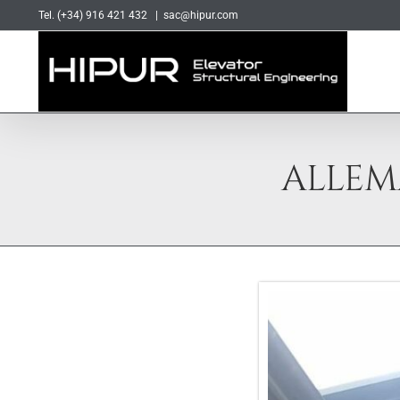
Skip
Tel. (+34) 916 421 432
|
sac@hipur.com
to
content
ALLEM