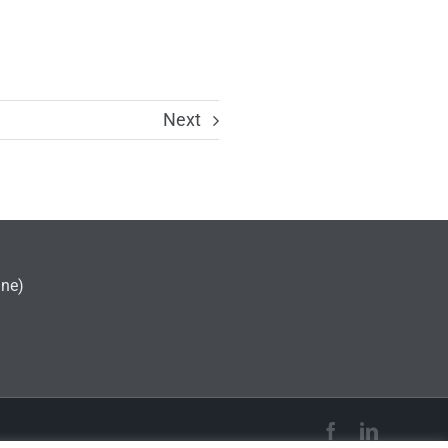
Next
gne)
Facebook
LinkedIn