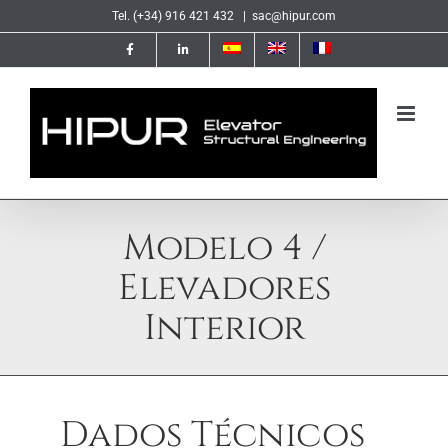
Skip
Tel. (+34) 916 421 432
|
sac@hipur.com
to
content
Modelo 4 /
Elevadores
Interior
Dados Técnicos