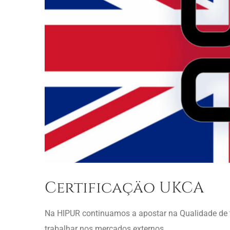
Certificaçäo UKCA
Na HIPUR continuamos a apostar na Qualidade de 
trabalhar nos mercados externos.