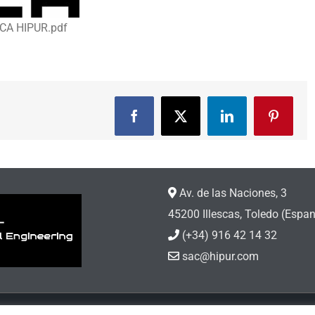
CA HIPUR.pdf
Facebook
X
LinkedIn
Pinteres
Av. de las Naciones, 3
45200 Illescas, Toledo (Espa
(+34) 916 42 14 32
sac@hipur.com