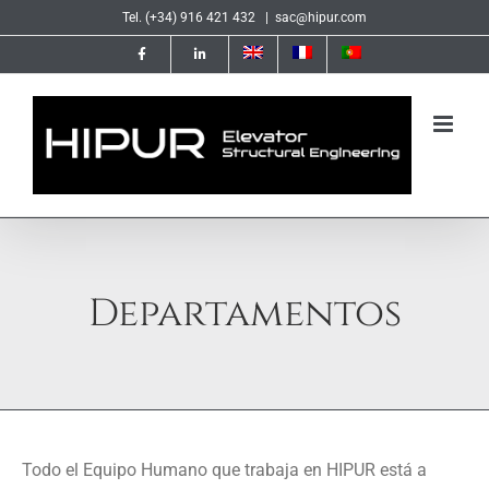
Saltar
Tel. (+34) 916 421 432
|
sac@hipur.com
al
contenido
Departamentos
Todo el Equipo Humano que trabaja en HIPUR está a