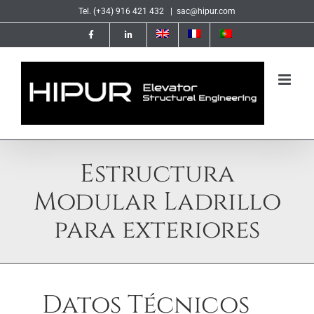
Saltar
Tel. (+34) 916 421 432
|
sac@hipur.com
al
contenido
Estructura
Modular Ladrillo
para exteriores
Datos Técnicos