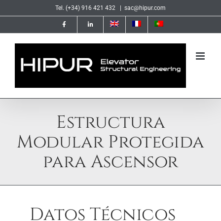
Saltar
Tel. (+34) 916 421 432
|
sac@hipur.com
al
contenido
Estructura
Modular Protegida
para Ascensor
Datos Técnicos